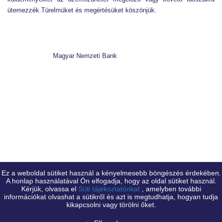
ütemezzék.Türelmüket és megértésüket köszönjük.
Magyar Nemzeti Bank
Ez a weboldal sütiket használ a kényelmesebb böngészés érdekében.
A honlap használatával Ön elfogadja, hogy az oldal sütiket használ.
Kérjük, olvassa el
Süti tájékoztatónkat
, amelyben további
Magyar Nemzeti Bank, 1054 Budapest Szabadság tér 8-9.
információkat olvashat a sütikről és azt is megtudhatja, hogyan tudja
Központi levélcím: H-1534 Budapest BKKP Postafiók: 777., Tel.: (+36 1) 428-2600,
kikapcsolni vagy törölni őket.
Fax: (+36 1) 429-8000, E-mail: info@mnb.hu
Ügyfélszolgálat: 1122 Budapest, Krisztina körút 6., Tel.: (+36 80) 203-776