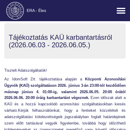
ERA - Éles
Tájékoztatás KAÜ karbantartásról
(2026.06.03 - 2026.06.05.)
Tisztelt Adatszolgáltatók!
Az IdomSoft Zrt. tájékoztatása alapján a
Központi Azonosítási
Ügynök (KAÜ) szolgáltatás
on
2026. június 3-án 23:00-tól kezdődően
másnap június 4. 01:00-ig, valamint
2026.06.05. 20:00 órától
2026.06.06. 20:00 óráig karbantartást végeznek
.
Ezen időszak alatt a
KAÜ és a hozzá kapcsolódó azonosítási szolgáltatásokban kiesés
várható.Kérjük felhasználóinkat, hogy a fentieket közzétételi és
adatszolgáltatási kötelezettségeik jogszabályban foglalt határidejének
szem előtt tartásával vegyék figyelembe, továbbá hogy időzíthető
küldeményeiket az üzemszünetet megelőző vagy követő időszakra