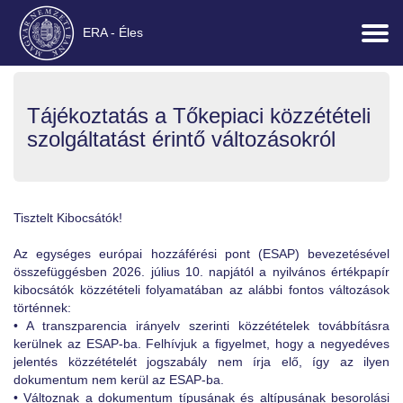
ERA - Éles
Tájékoztatás a Tőkepiaci közzétételi
szolgáltatást érintő változásokról
Tisztelt Kibocsátók!
Az egységes európai hozzáférési pont (ESAP) bevezetésével
összefüggésben 2026. július 10. napjától a nyilvános értékpapír
kibocsátók közzétételi folyamatában az alábbi fontos változások
történnek:
• A transzparencia irányelv szerinti közzétételek továbbításra
kerülnek az ESAP-ba. Felhívjuk a figyelmet, hogy a negyedéves
jelentés közzétételét jogszabály nem írja elő, így az ilyen
dokumentum nem kerül az ESAP-ba.
• Változnak a dokumentum típusának és altípusának besorolási