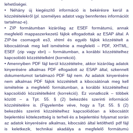
lehetőségei.
• Néhány új kiegészítő információ is bekérésre kerül a
közzétételekről (pl. személyes adatot vagy bennfentes információt
tartalmaz-e).
• ZIP formátumban kizárólag az ESEF formátumú, annak
megfelelő mappaszerkezetű fájlok elfogadottak az ESAP által. A
ZIP-be csomagolt es3, xhtml és egyéb fájlok közzétételt a
kibocsátónak meg kell ismételnie a megfelelő – PDF, XHTML,
ESEF (zip vagy xbri) – formátumban, a korábbi közzétételhez
kapcsolódó közzétételként (korrekció).
• Amennyiben PDF fájl kerül közzétételre, akkor kizárólag adatok
kinyerésére alkalmas PDF elfogadott az ESAP által, szkennelt
dokumentumot tartalmazó PDF fájl nem. Az adatok kinyerésére
nem alkalmas PDF fájlok közzétételt a kibocsátónak meg kell
ismételnie a megfelelő formátumban, a korábbi közzétételhez
kapcsolódó közzétételként (korrekció). Ez vonatkozik – többek
között – a Tpt. 55. § (2) bekezdés szerinti információ
közzétételére is. (Figyelembe véve, hogy a Tpt. 55. § (2)
bekezdés szerinti közzétételhez kapcsolódóan a kibocsátót
bejelentési kötelezettség is terheli és a bejelentési folyamat során
az adatok kinyerésére alkalmas, kibocsátó által letölthető pdf fájl
is keletkezik, technikai akadálya a megfelelő formátumú